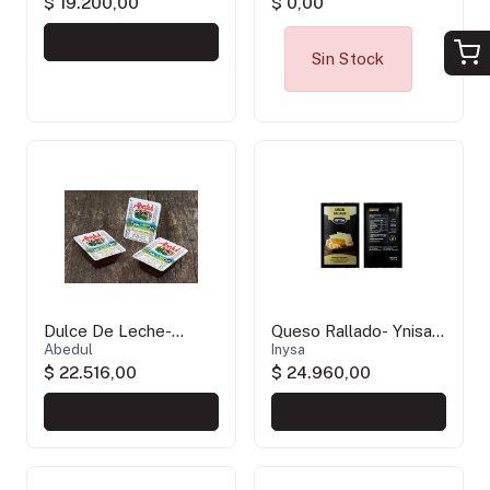
$ 19.200,00
$ 0,00
Sin Stock
Dulce De Leche-
Queso Rallado- Ynisa
Abedul- SIN TACC
Abedul
Ind
Inysa
$ 22.516,00
$ 24.960,00