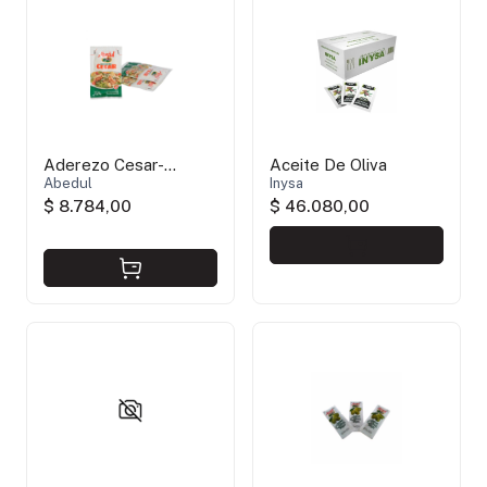
Aderezo Cesar-
Aceite De Oliva
Abedul- SIN TACC
Abedul
Inysa
$ 8.784,00
$ 46.080,00